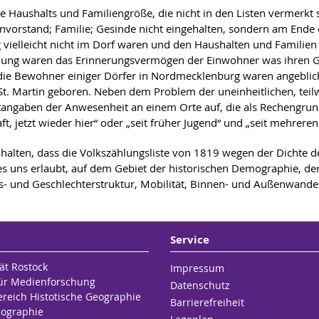
die Haushalts und Familiengröße, die nicht in den Listen vermerkt
orstand; Familie; Gesinde nicht eingehalten, sondern am Ende der
 vielleicht nicht im Dorf waren und den Haushalten und Familie
hlung waren das Erinnerungsvermögen der Einwohner was ihren Ge
e Bewohner einiger Dörfer in Nordmecklenburg waren angeblich
d St. Martin geboren. Neben dem Problem der uneinheitlichen, te
ngaben der Anwesenheit an einem Orte auf, die als Rechengrundl
, jetzt wieder hier“ oder „seit früher Jugend“ und „seit mehreren
uhalten, dass die Volkszählungsliste von 1819 wegen der Dichte d
 es uns erlaubt, auf dem Gebiet der historischen Demographie, de
rufs- und Geschlechterstruktur, Mobilität, Binnen- und Außenwan
Service
ät Rostock
Impressum
 für Medienforschung
Datenschutz
ereich Histotische Geographie
Barrierefreiheit
ographie